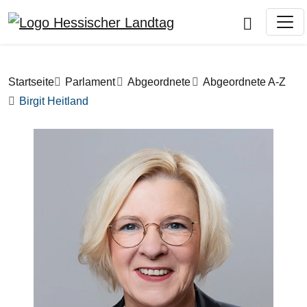
Direkt zum Inhalt
Pfadnavigation
Startseite
Parlament
Abgeordnete
Abgeordnete A-Z
Birgit Heitland
Bilddatei