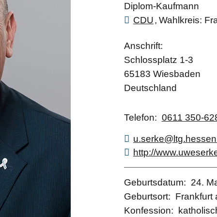
Diplom-Kaufmann
CDU
Wahlkreis
Fra
Anschrift
Schlossplatz 1-3
65183
Wiesbaden
Deutschland
Telefon
0611 350-62
u.serke@ltg.hessen
http://www.uweserk
Geburtsdatum
24. M
Geburtsort
Frankfurt
Konfession
katholisc