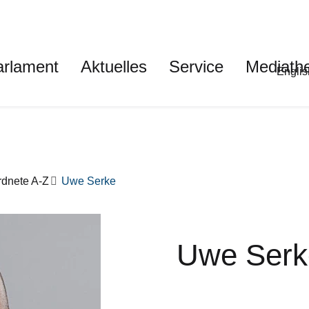
auptnavigation
arlament
Aktuelles
Service
Mediath
Met
Englis
dnete A-Z
Uwe Serke
Uwe Serk