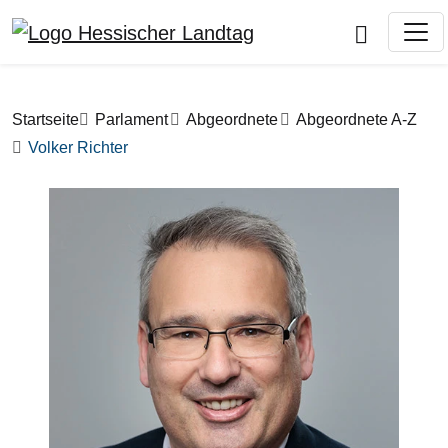
Direkt zum Inhalt
Pfadnavigation
Startseite
Parlament
Abgeordnete
Abgeordnete A-Z
Volker Richter
Bilddatei