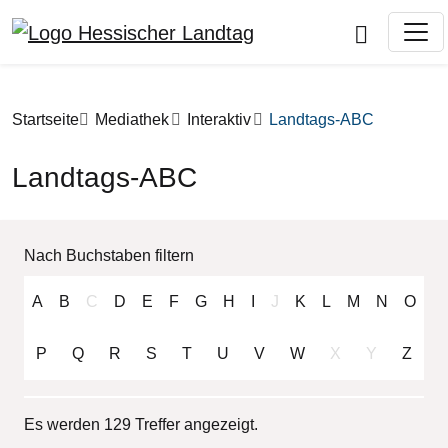
Direkt zum Inhalt
Pfadnavigation
Startseite
Mediathek
Interaktiv
Landtags-ABC
Landtags-ABC
Nach Buchstaben filtern
A
B
C
D
E
F
G
H
I
J
K
L
M
N
O
P
Q
R
S
T
U
V
W
X
Y
Z
Es werden 129 Treffer angezeigt.