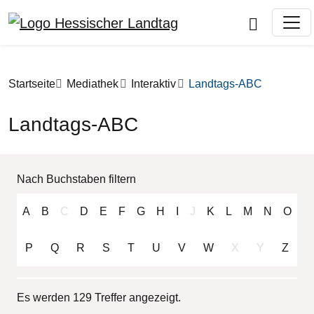
Direkt zum Inhalt
Pfadnavigation
Startseite
Mediathek
Interaktiv
Landtags-ABC
Landtags-ABC
Nach Buchstaben filtern
A
B
C
D
E
F
G
H
I
J
K
L
M
N
O
P
Q
R
S
T
U
V
W
X
Y
Z
Es werden 129 Treffer angezeigt.