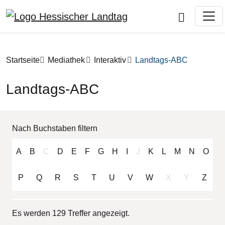
Direkt zum Inhalt
Pfadnavigation
Startseite
Mediathek
Interaktiv
Landtags-ABC
Landtags-ABC
Nach Buchstaben filtern
A
B
C
D
E
F
G
H
I
J
K
L
M
N
O
P
Q
R
S
T
U
V
W
X
Y
Z
Es werden 129 Treffer angezeigt.