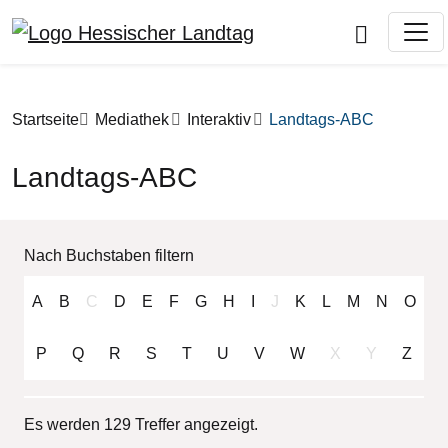
Direkt zum Inhalt
Pfadnavigation
Startseite
Mediathek
Interaktiv
Landtags-ABC
Landtags-ABC
Nach Buchstaben filtern
A
B
C
D
E
F
G
H
I
J
K
L
M
N
O
P
Q
R
S
T
U
V
W
X
Y
Z
Es werden 129 Treffer angezeigt.