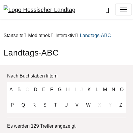
Direkt zum Inhalt
Pfadnavigation
Startseite
Mediathek
Interaktiv
Landtags-ABC
Landtags-ABC
Nach Buchstaben filtern
A
B
C
D
E
F
G
H
I
J
K
L
M
N
O
P
Q
R
S
T
U
V
W
X
Y
Z
Es werden 129 Treffer angezeigt.