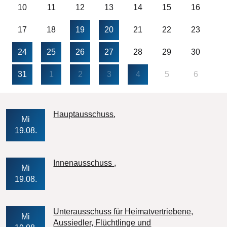
10
11
12
13
14
15
16
17
18
19
20
21
22
23
24
25
26
27
28
29
30
31
1
2
3
4
5
6
Veranstaltungs-Datum
Hauptausschuss
Mi
19.08.
Veranstaltungs-Datum
Innenausschuss
Mi
19.08.
Unterausschuss für Heimatvertriebene,
Mi
Aussiedler, Flüchtlinge und