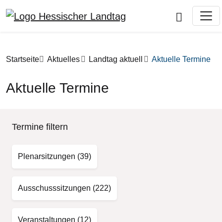
Direkt zum Inhalt
Pfadnavigation
Startseite
Aktuelles
Landtag aktuell
Aktuelle Termine
Aktuelle Termine
Termine filtern
Plenarsitzungen
(39)
Ausschusssitzungen
(222)
Veranstaltungen
(12)