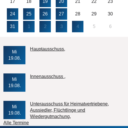
17
18
19
20
21
22
23
24
25
26
27
28
29
30
31
1
2
3
4
5
6
Veranstaltungs-Datum
Hauptausschuss
Mi
19.08.
Veranstaltungs-Datum
Innenausschuss
Mi
19.08.
Unterausschuss für Heimatvertriebene,
Mi
Aussiedler, Flüchtlinge und
19.08.
Veranstaltungs-Datum
Wiedergutmachung
Alle Termine