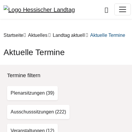
Direkt zum Inhalt
Pfadnavigation
Startseite
Aktuelles
Landtag aktuell
Aktuelle Termine
Aktuelle Termine
Termine filtern
Plenarsitzungen
(39)
Ausschusssitzungen
(222)
Veranstaltungen
(12)