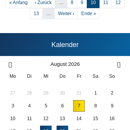
Erste Seite
Vorherige Seite
Seite
Seite
Seite
Seite
Seite
« Anfang
‹ Zurück
…
8
9
10
11
12
Seite
Nächste Seite
Letzte Seite
13
…
Weiter ›
Ende »
Kalender
August 2026
Mo
Di
Mi
Do
Fr
Sa
So
27
28
29
30
31
1
2
3
4
5
6
7
8
9
10
11
12
13
14
15
16