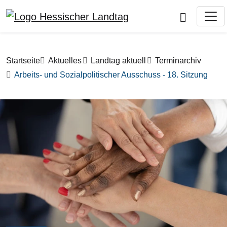
Direkt zum Inhalt
Pfadnavigation
Startseite
Aktuelles
Landtag aktuell
Terminarchiv
Arbeits- und Sozialpolitischer Ausschuss - 18. Sitzung
Bilddatei