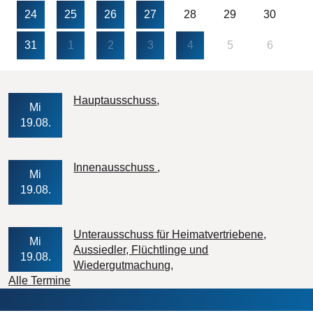
24
25
26
27
28
29
30
31
1
2
3
4
5
6
Veranstaltungs-Datum
Hauptausschuss
Mi
19.08.
Veranstaltungs-Datum
Innenausschuss
Mi
19.08.
Unterausschuss für Heimatvertriebene,
Mi
Aussiedler, Flüchtlinge und
19.08.
Veranstaltungs-Datum
Wiedergutmachung
Alle Termine