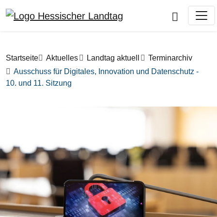
Direkt zum Inhalt
Pfadnavigation
Startseite
Aktuelles
Landtag aktuell
Terminarchiv
Ausschuss für Digitales, Innovation und Datenschutz -
10. und 11. Sitzung
Bilddatei