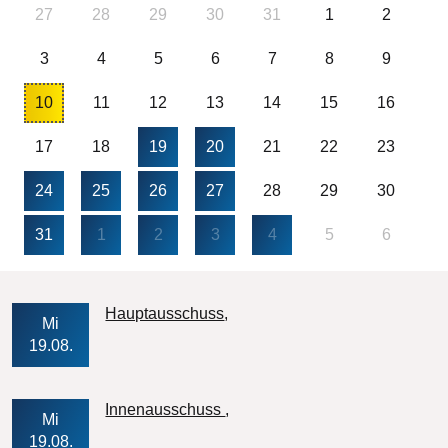
27
28
29
30
31
1
2
3
4
5
6
7
8
9
10
11
12
13
14
15
16
17
18
19
20
21
22
23
24
25
26
27
28
29
30
31
1
2
3
4
5
6
Veranstaltungs-Datum
Hauptausschuss
Mi
19.08.
Veranstaltungs-Datum
Innenausschuss
Mi
19.08.