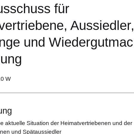
usschuss für
ertriebene, Aussiedler
linge und Wiedergutmac
zung
10 W
ung
die aktuelle Situation der Heimatvertriebenen und der
nnen und Spätaussiedler