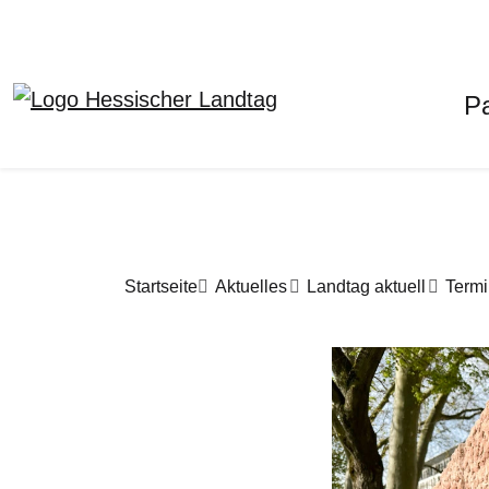
H
P
Direkt zum Inhalt
Pfadnavigation
Startseite
Aktuelles
Landtag aktuell
Termi
Bilddatei