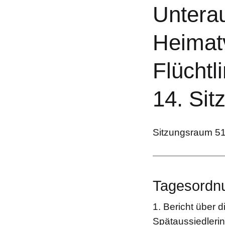
Untera
Heimatv
Flücht
14. Sit
Sitzungsraum 5
Tagesordn
1. Bericht über 
Spätaussiedleri