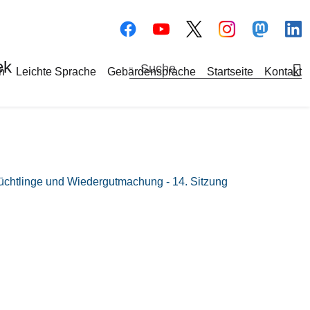
Bilddatei
Bilddatei
Bilddate
Bi
ek
a-Navigation
h
Leichte Sprache
Gebärdensprache
Startseite
Kontakt
lüchtlinge und Wiedergutmachung - 14. Sitzung