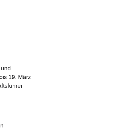
e und
bis 19. März
ftsführer
en