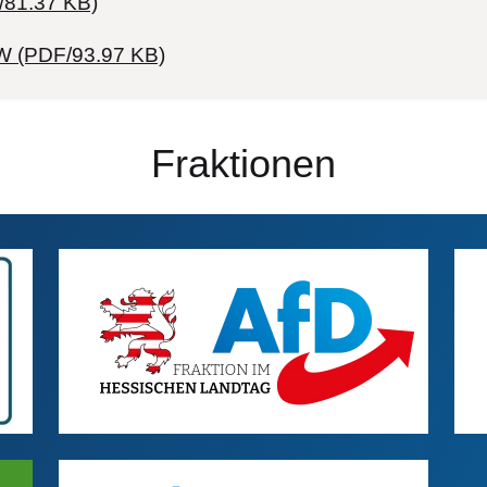
/81.37 KB)
HW (PDF/93.97 KB)
Fraktionen
AfD
Bilddatei
SP
Bil
Freie Demokraten
Bilddatei