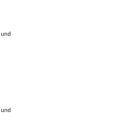
e und
e und