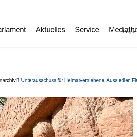
auptnavigation
arlament
Aktuelles
Service
Mediath
Met
Englis
narchiv
Unterausschuss für Heimatvertriebene, Aussiedler, F