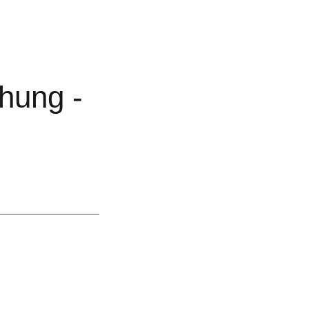
,
hung -