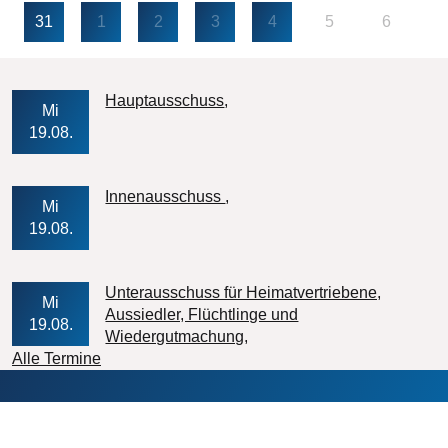
31
1
2
3
4
5
6
Veranstaltungs-Datum
Hauptausschuss
Mi
19.08.
Veranstaltungs-Datum
Innenausschuss
Mi
19.08.
Unterausschuss für Heimatvertriebene,
Mi
Aussiedler, Flüchtlinge und
19.08.
Veranstaltungs-Datum
Wiedergutmachung
Alle Termine