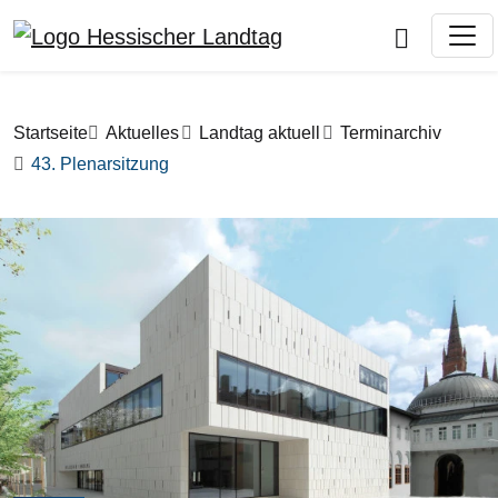
Direkt zum Inhalt
Pfadnavigation
Startseite
Aktuelles
Landtag aktuell
Terminarchiv
43. Plenarsitzung
Bilddatei