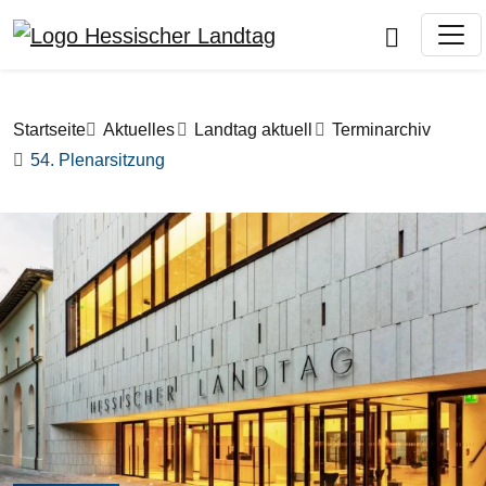
Direkt zum Inhalt
Pfadnavigation
Startseite
Aktuelles
Landtag aktuell
Terminarchiv
54. Plenarsitzung
Bilddatei