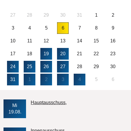
27
28
29
30
31
1
2
3
4
5
6
7
8
9
10
11
12
13
14
15
16
17
18
19
20
21
22
23
24
25
26
27
28
29
30
31
1
2
3
4
5
6
Veranstaltungs-Datum
Hauptausschuss
Mi
19.08.
Veranstaltungs-Datum
Innenausschuss