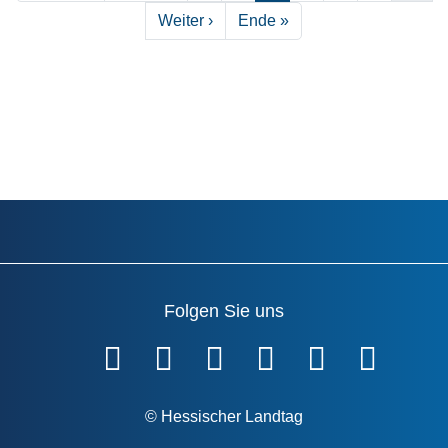
Nächste Seite
Letzte Seite
Weiter ›
Ende »
Folgen Sie uns
Fußzeile
© Hessischer Landtag