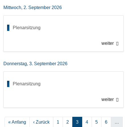
Mittwoch, 2. September 2026
Plenarsitzung
weiter
Donnerstag, 3. September 2026
Plenarsitzung
weiter
Seitennummerierung
Erste Seite
Vorherige Seite
Seite
Seite
Seite
Seite
Seite
Seite
« Anfang
‹ Zurück
1
2
3
4
5
6
…