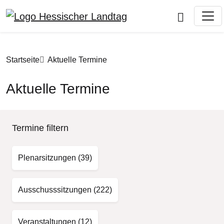
Direkt zum Inhalt
Pfadnavigation
Startseite
Aktuelle Termine
Aktuelle Termine
Termine filtern
Plenarsitzungen
(39)
Ausschusssitzungen
(222)
Veranstaltungen
(12)