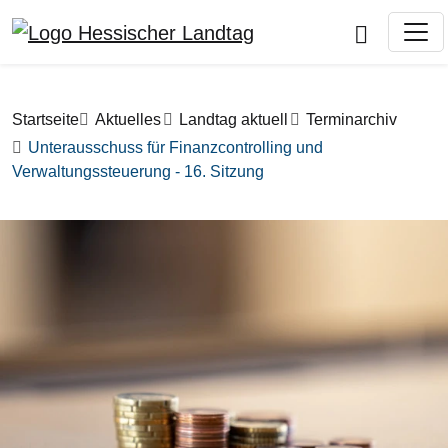
Direkt zum Inhalt
Pfadnavigation
Startseite
Aktuelles
Landtag aktuell
Terminarchiv
Unterausschuss für Finanzcontrolling und
Verwaltungssteuerung - 16. Sitzung
Bilddatei