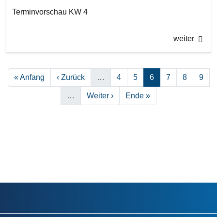
Terminvorschau KW 4
weiter
Seitennummerierung
Erste Seite
Vorherige Seite
Seite
Seite
Seite
Seite
Seite
Seite
« Anfang
‹ Zurück
…
4
5
6
7
8
9
Nächste Seite
Letzte Seite
…
Weiter ›
Ende »