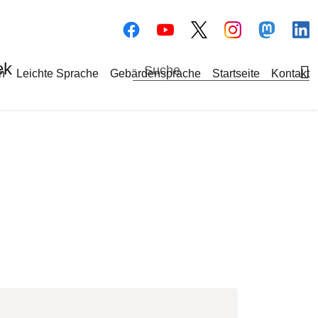
Bilddatei
Bilddatei
Bilddate
Bi
ek
a-Navigation
h
Leichte Sprache
Gebärdensprache
Startseite
Kontakt