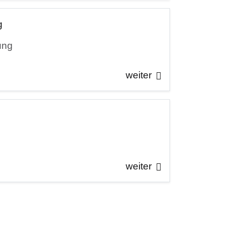
g
ung
weiter
weiter