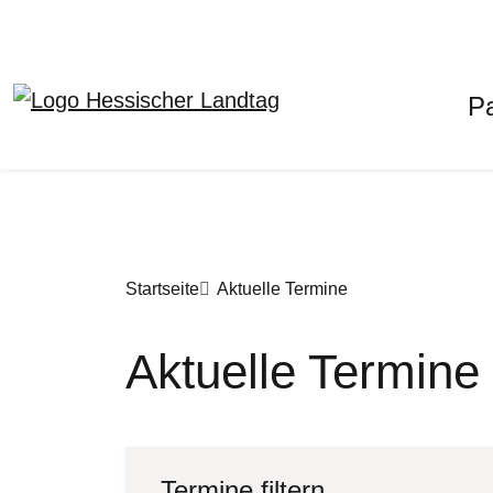
H
P
Direkt zum Inhalt
Pfadnavigation
Startseite
Aktuelle Termine
Aktuelle Termine
Termine filtern