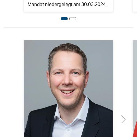
Mandat niedergelegt am 30.03.2024
Previous
Bilddatei
Bi
Next