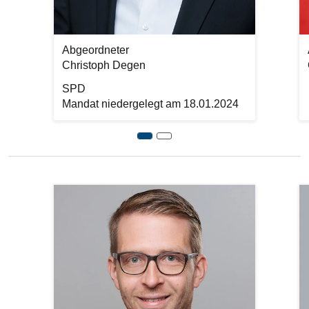
Abgeordneter
Christoph Degen
SPD
Mandat niedergelegt am 18.01.2024
Previous
Bilddatei
Bi