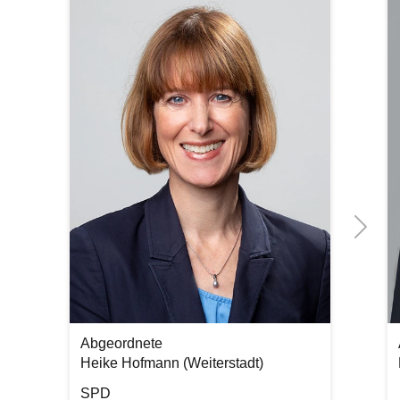
Previous
Bilddatei
Bi
Next
Abgeordnete
Heike Hofmann (Weiterstadt)
SPD