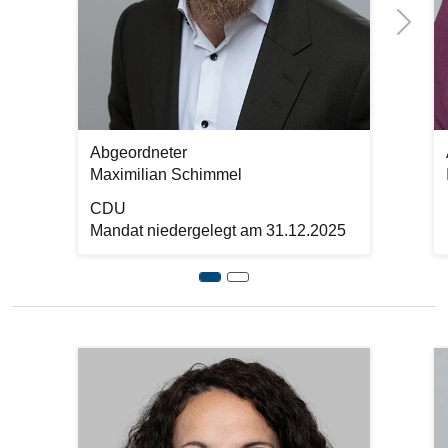
Next
Abgeordneter
Maximilian Schimmel
CDU
Mandat niedergelegt am 31.12.2025
Previous
Bilddatei
Bi