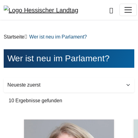
Direkt zum Inhalt
Pfadnavigation
Startseite
Wer ist neu im Parlament?
Wer ist neu im Parlament?
Sort by
10 Ergebnisse gefunden
Previous
Bilddatei
Bi